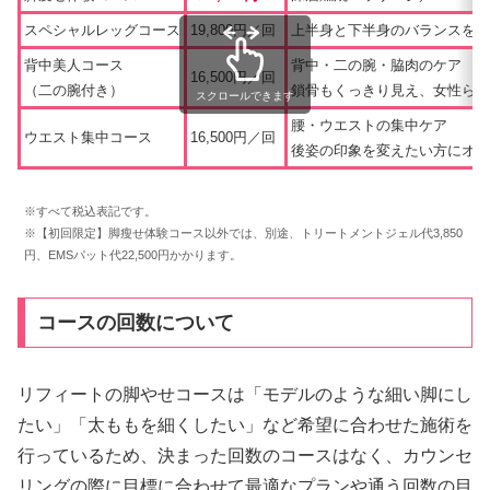
スペシャルレッグコース
19,800円／回
上半身と下半身のバランスを整
背中美人コース
背中・二の腕・脇肉のケア
16,500円／回
（二の腕付き）
鎖骨もくっきり見え、女性らし
スクロールできます
腰・ウエストの集中ケア
ウエスト集中コース
16,500円／回
後姿の印象を変えたい方にオス
※すべて税込表記です。
※【初回限定】脚瘦せ体験コース以外では、別途、トリートメントジェル代3,850
円、EMSパット代22,500円かかります。
コースの回数について
リフィートの脚やせコースは「モデルのような細い脚にし
たい」「太ももを細くしたい」など希望に合わせた施術を
行っているため、決まった回数のコースはなく、カウンセ
リングの際に目標に合わせて最適なプランや通う回数の目