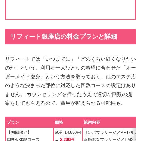
リフィート銀座店の料金プランと詳細
リフィートでは「いつまでに」「どのくらい細くなりたい
のか」という、利用者一人ひとりの希望に合わせた「オー
ダーメイド瘦身」という方法を取っており、他のエステ店
のような決まった部位に対応した回数コースの設定はあり
ません。 カウンセリングを行ったうえで適切な回数の提
案をしてもらえるので、費用が抑えられる可能性も。
プラン
価格
施術内容
【初回限定】
60分
14,850円
リンパマッサージ／PRセル／
脚痩せ体験コース
→
2,200円
深層燃焼マッサージ／EMS・