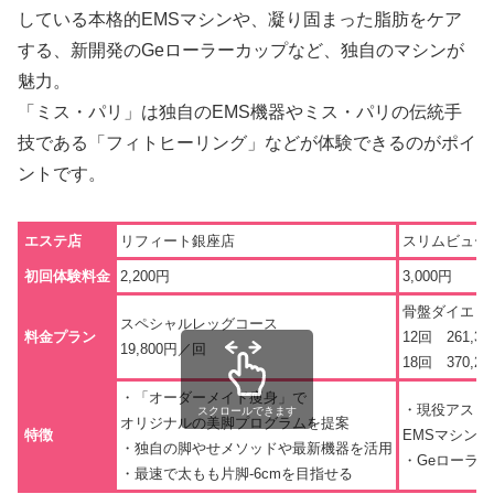
している本格的EMSマシンや、凝り固まった脂肪をケア
する、新開発のGeローラーカップなど、独自のマシンが
魅力。
「ミス・パリ」は独自のEMS機器やミス・パリの伝統手
技である「フィトヒーリング」などが体験できるのがポイ
ントです。
エステ店
リフィート銀座店
スリムビュー
初回体験料金
2,200円
3,000円
骨盤ダイエッ
スペシャルレッグコース
料金プラン
12回 261,36
19,800円／回
18回 370,26
・「オーダーメイド痩身」で
・現役アスリ
スクロールできます
オリジナルの美脚プログラムを提案
特徴
EMSマシン
・独自の脚やせメソッドや最新機器を活用
・Geローラ
・最速で太もも片脚-6cmを目指せる