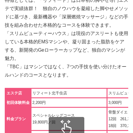
特徴としては、「リフィート」は日本初の脚やせ専門エス
テで実績抜群！ 独自のノウハウを凝縮した脚やせメソッ
ドに基づき、最新機器や「深層燃焼マッサージ」などの手
技を組み合わせた本格的なコースを体験できます。
「スリムビューティーハウス」は現役のアスリートも使用
している本格的EMSマシンや、凝り固まった脂肪をケア
する、新開発のGeローラーカップなど、独自のマシンが
魅力。
「TBC」はマシンではなく、7つの手技を使い分けたオー
ルハンドのコースとなります。
エステ店
リフィート北千住店
スリムビュー
初回体験料金
2,200円
3,000円
骨盤ダイエッ
スペシャルレッグコース
料金プラン
12回 261,36
19,800円／回
18回 370,26