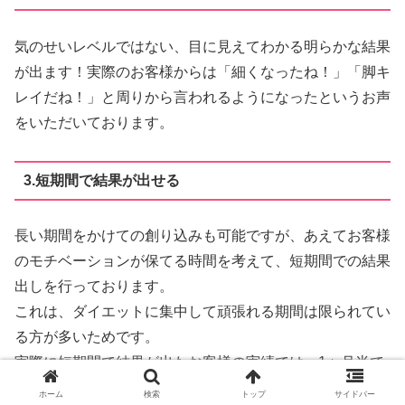
気のせいレベルではない、目に見えてわかる明らかな結果
が出ます！実際のお客様からは「細くなったね！」「脚キ
レイだね！」と周りから言われるようになったというお声
をいただいております。
3.短期間で結果が出せる
長い期間をかけての創り込みも可能ですが、あえてお客様
のモチベーションが保てる時間を考えて、短期間での結果
出しを行っております。
これは、ダイエットに集中して頑張れる期間は限られてい
る方が多いためです。
実際に短期間で結果が出たお客様の実績では、
1ヶ月半で
太もも-5cmに成功された
例があります。
ホーム
検索
トップ
サイドバー