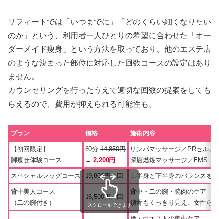
リフィートでは「いつまでに」「どのくらい細くなりたい
のか」という、利用者一人ひとりの希望に合わせた「オー
ダーメイド瘦身」という方法を取っており、他のエステ店
のような決まった部位に対応した回数コースの設定はあり
ません。
カウンセリングを行ったうえで適切な回数の提案をしても
らえるので、費用が抑えられる可能性も。
プラン
価格
施術内容
【初回限定】
60分
14,850円
リンパマッサージ／PRセル／
脚痩せ体験コース
→
2,200円
深層燃焼マッサージ／EMS・
スペシャルレッグコース
19,800円／回
上半身と下半身のバランスを整
背中美人コース
背中・二の腕・脇肉のケア
16,500円／回
（二の腕付き）
鎖骨もくっきり見え、女性らし
スクロールできます
腰・ウエストの集中ケア