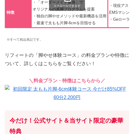
・「オーダーメイド痩身」で
・現役アスリ
スクロールできます
オリジナルの美脚プログラムを提案
特徴
EMSマシン
・独自の脚やせメソッドや最新機器を活用
・Geローラ
・最速で太もも片脚-6cmを目指せる
※すべて税込表記です。
リフィートの「脚やせ体験コース」の料金プランや特徴に
ついて、詳しくはこちらをご覧ください！
＼料金プラン・特徴はこちらから／
今だけ！公式サイト＆当サイト限定の豪華
特典